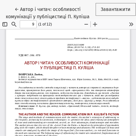
Повернутися до подробиць статті
←
Автор і читач: особливості
Завантажити
комунікації у публіцистиці П. Куліша