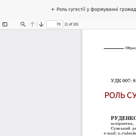
Повернутися до подробиць статті
←
Роль сугестії у формуванні грома