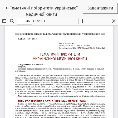
Повернутися до подробиць статті
←
Тематичні пріоритети української
Завантажити
медичної книги