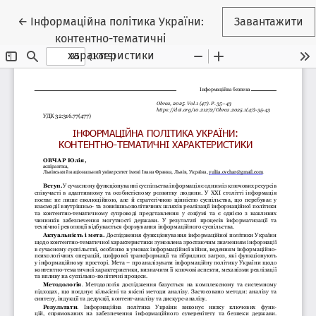
Повернутися до подробиць статті
←
Інформаційна політика України:
Завантажити
контентно-тематичні
характеристики