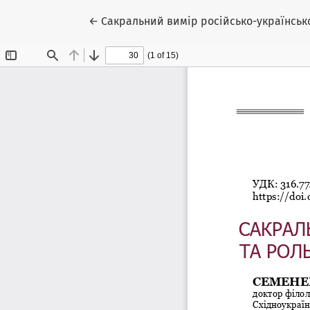
Повернутися до подробиць статті
←
Сакральний вимір російсько-українсько