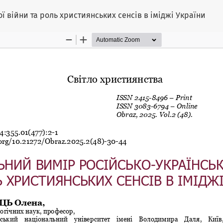
ї війни та роль християнських сенсів в іміджі України