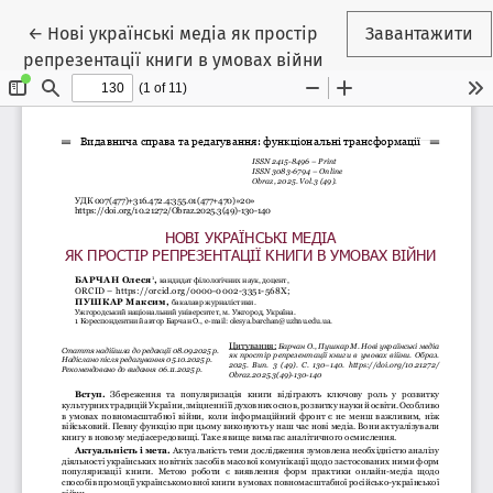
Повернутися до подробиць статті
←
Нові українські медіа як простір
Завантажити
репрезентації книги в умовах війни