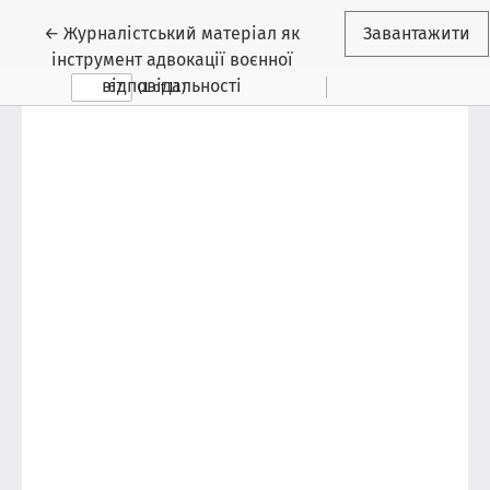
Повернутися до подробиць статті
←
Журналістський матеріал як
Завантажити
інструмент адвокації воєнної
відповідальності