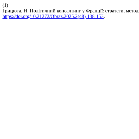
(1)
Грицюта, Н. Політичний консалтинг у Франції: стратеги, метод
https://doi.org/10.21272/Obraz.2025.2(48)-138-153
.