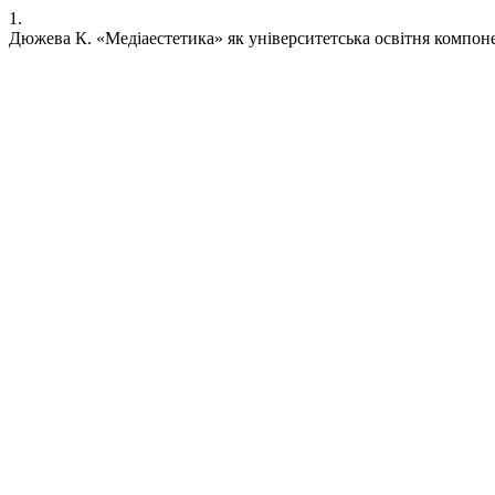
1.
Дюжева К. «Медіаестетика» як університетська освітня компон