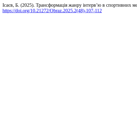
Ісаєв, Б. (2025). Трансформація жанру інтерв’ю в спортивних м
https://doi.org/10.21272/Obraz.2025.2(48)-107-112