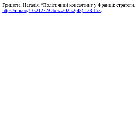
Грицюта, Наталія. “Політичний консалтинг у Франції: стратеги,
https://doi.org/10.21272/Obraz.2025.2(48)-138-153
.