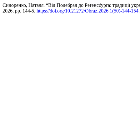
Сидоренко, Наталя. “Від Подєбрад до Реґенсбурґа: традиції укра
2026, pp. 144-5,
https://doi.org/10.21272/Obraz.2026.1(50)-144-154
.