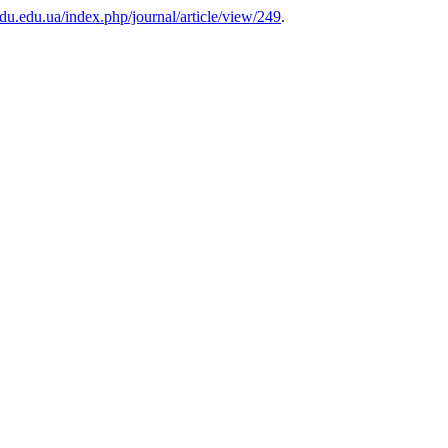
mdu.edu.ua/index.php/journal/article/view/249
.