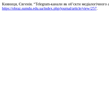
Кияниця, Євгенія. “Telegram-канали як об’єкти медіалогічного а
https://obraz.sumdu.edu.ua/index.php/journal/article/view/257
.