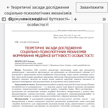
Повернутися до подробиць статті
←
Теоретичні засади дослідження
Завантажити
соціально-психологічних механізмів
формування медійної буттєвості
особистості