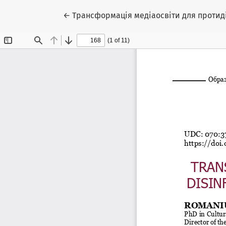
Повернутися до подробиць статті
←
Трансформація медіаосвіти для протидії