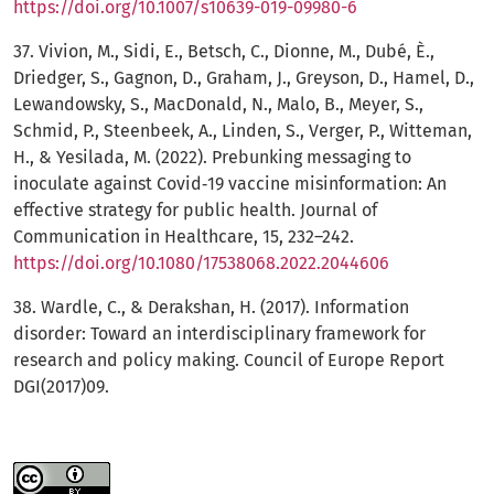
https://doi.org/10.1007/s10639-019-09980-6
37. Vivion, M., Sidi, E., Betsch, C., Dionne, M., Dubé, È.,
Driedger, S., Gagnon, D., Graham, J., Greyson, D., Hamel, D.,
Lewandowsky, S., MacDonald, N., Malo, B., Meyer, S.,
Schmid, P., Steenbeek, A., Linden, S., Verger, P., Witteman,
H., & Yesilada, M. (2022). Prebunking messaging to
inoculate against Covid‐19 vaccine misinformation: An
effective strategy for public health. Journal of
Communication in Healthcare, 15, 232–242.
https://doi.org/10.1080/17538068.2022.2044606
38. Wardle, C., & Derakshan, H. (2017). Information
disorder: Toward an interdisciplinary framework for
research and policy making. Council of Europe Report
DGI(2017)09.