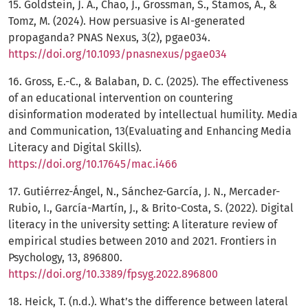
15. Goldstein, J. A., Chao, J., Grossman, S., Stamos, A., &
Tomz, M. (2024). How persuasive is AI-generated
propaganda? PNAS Nexus, 3(2), pgae034.
https://doi.org/10.1093/pnasnexus/pgae034
16. Gross, E.-C., & Balaban, D. C. (2025). The effectiveness
of an educational intervention on countering
disinformation moderated by intellectual humility. Media
and Communication, 13(Evaluating and Enhancing Media
Literacy and Digital Skills).
https://doi.org/10.17645/mac.i466
17. Gutiérrez-Ángel, N., Sánchez-García, J. N., Mercader-
Rubio, I., García-Martín, J., & Brito-Costa, S. (2022). Digital
literacy in the university setting: A literature review of
empirical studies between 2010 and 2021. Frontiers in
Psychology, 13, 896800.
https://doi.org/10.3389/fpsyg.2022.896800
18. Heick, T. (n.d.). What’s the difference between lateral