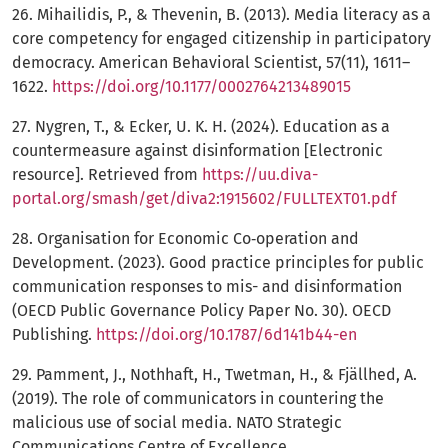
26. Mihailidis, P., & Thevenin, B. (2013). Media literacy as a
core competency for engaged citizenship in participatory
democracy. American Behavioral Scientist, 57(11), 1611–
1622.
https://doi.org/10.1177/0002764213489015
27. Nygren, T., & Ecker, U. K. H. (2024). Education as a
countermeasure against disinformation [Electronic
resource]. Retrieved from
https://uu.diva-
portal.org/smash/get/diva2:1915602/FULLTEXT01.pdf
28. Organisation for Economic Co‑operation and
Development. (2023). Good practice principles for public
communication responses to mis- and disinformation
(OECD Public Governance Policy Paper No. 30). OECD
Publishing.
https://doi.org/10.1787/6d141b44-en
29. Pamment, J., Nothhaft, H., Twetman, H., & Fjällhed, A.
(2019). The role of communicators in countering the
malicious use of social media. NATO Strategic
Communications Centre of Excellence.