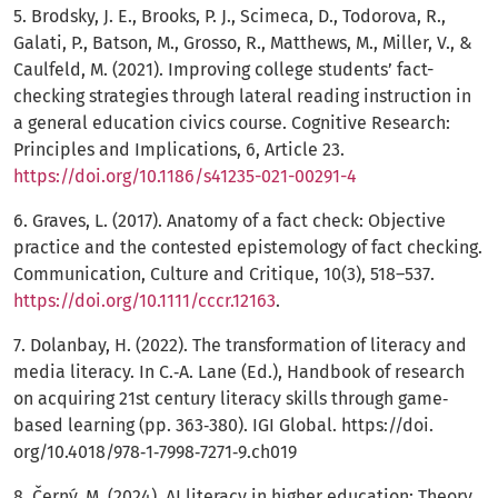
5. Brodsky, J. E., Brooks, P. J., Scimeca, D., Todorova, R.,
Galati, P., Batson, M., Grosso, R., Matthews, M., Miller, V., &
Caulfeld, M. (2021). Improving college students’ fact-
checking strategies through lateral reading instruction in
a general education civics course. Cognitive Research:
Principles and Implications, 6, Article 23.
https://doi.org/10.1186/s41235-021-00291-4
6. Graves, L. (2017). Anatomy of a fact check: Objective
practice and the contested epistemology of fact checking.
Communication, Culture and Critique, 10(3), 518–537.
https://doi.org/10.1111/cccr.12163
.
7. Dolanbay, H. (2022). The transformation of literacy and
media literacy. In C.‐A. Lane (Ed.), Handbook of research
on acquiring 21st century literacy skills through game‐
based learning (pp. 363‐380). IGI Global. https://doi.
org/10.4018/978‐1‐7998‐7271‐9.ch019
8. Černý, M. (2024). AI literacy in higher education: Theory