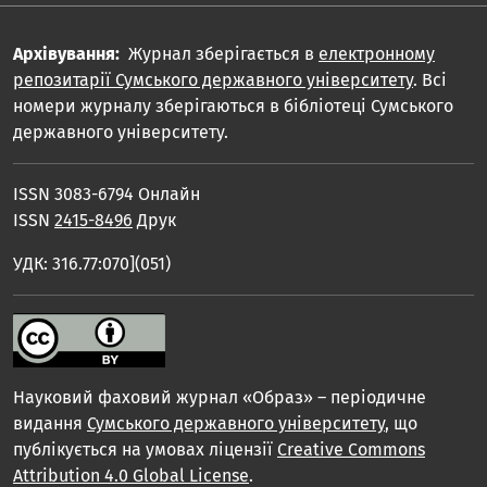
Архівування:
Журнал зберігається в
електронному
репозитарії Сумського державного університету
. Всі
номери журналу зберігаються в бібліотеці Сумського
державного університету.
ISSN 3083-6794 Онлайн
ISSN
2415-8496
Друк
УДК: 316.77:070](051)
Науковий фаховий журнал «Образ» – періодичне
видання
Сумського державного університету
, що
публікується на умовах ліцензії
Creative Commons
Attribution 4.0 Global License
.