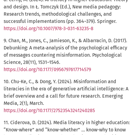
and design. In Ł. Tomczyk (Ed.), New media pedagogy:
Research trends, methodological challenges, and
successful implementations (pp. 364–379). Springer.
https://doi.org/10.1007/978-3-031-63235-8
9. Chan, M., Jones, C., Jamieson, K., & Albarracín, D. (2017).
Debunking: A meta‐analysis of the psychological efficacy
of messages countering misinformation. Psychological
Science, 28(11), 1531–1546.
https://doi.org/10.1177/0956797617714579
10. Chu-Ke, C., & Dong, Y. (2024). Misinformation and
literacies in the era of generative artificial intelligence: A
brief overview and a call for future research. Emerging
Media, 2(1), March.
https://doi.org/10.1177/27523543241240285
11. Ciderova, D. (2024). Media literacy in higher education:
“Know-where” and “know-whether” ... know-why to know