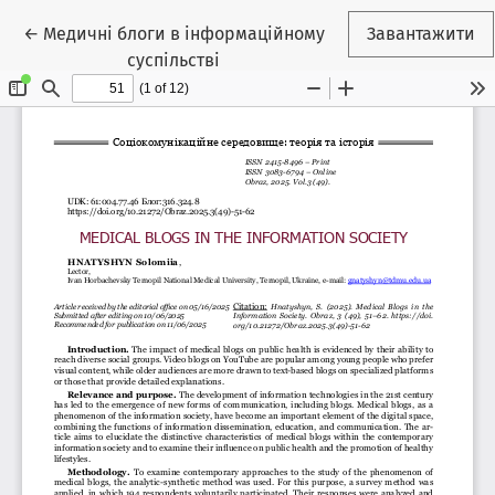
Повернутися до подробиць статті
←
Медичні блоги в інформаційному
Завантажити
суспільстві