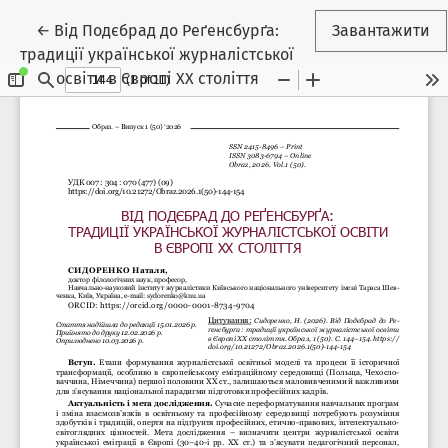
Повернутися до подробиць статті
←
Від Подєбрад до Реґенсбурґа:
Завантажити
традиції української журналістської
освіти в Європі ХХ століття