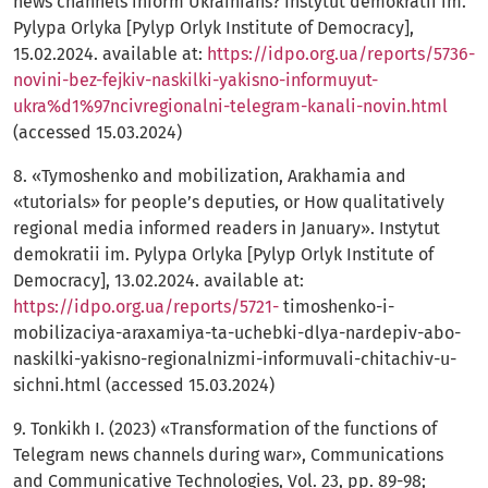
news channels inform Ukrainians? Instytut demokratii im.
Pylypa Orlyka [Pylyp Orlyk Institute of Democracy],
15.02.2024. available at:
https://idpo.org.ua/reports/5736-
novini-bez-fejkiv-naskilki-yakisno-informuyut-
ukra%d1%97ncivregionalni-telegram-kanali-novin.html
(accessed 15.03.2024)
8. «Tymoshenko and mobilization, Arakhamia and
«tutorials» for people’s deputies, or How qualitatively
regional media informed readers in January». Instytut
demokratii im. Pylypa Orlyka [Pylyp Orlyk Institute of
Democracy], 13.02.2024. available at:
https://idpo.org.ua/reports/5721-
timoshenko-i-
mobilizaciya-araxamiya-ta-uchebki-dlya-nardepiv-abo-
naskilki-yakisno-regionalnizmi-informuvali-chitachiv-u-
sichni.html (accessed 15.03.2024)
9. Tonkikh I. (2023) «Transformation of the functions of
Telegram news channels during war», Communications
and Communicative Technologies, Vol. 23, рр. 89-98;