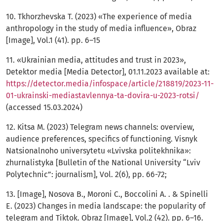
10. Tkhorzhevska T. (2023) «The experience of media
anthropology in the study of media influence», Obraz
[Image], Vol.1 (41). рр. 6–15
11. «Ukrainian media, attitudes and trust in 2023»,
Detektor media [Media Detector], 01.11.2023 available at:
https://detector.media/infospace/article/218819/2023-11-
01-ukrainski-mediastavlennya-ta-dovira-u-2023-rotsi/
(accessed 15.03.2024)
12. Kitsa М. (2023) Telegram news channels: overview,
audience preferences, specifics of functioning. Visnyk
Natsionalnoho universytetu «Lvivska politekhnika»:
zhurnalistyka [Bulletin of the National University “Lviv
Polytechnic”: journalism], Vol. 2(6), pp. 66-72;
13. [Image], Nosova B., Moroni C., Boccolini A. . & Spinelli
E. (2023) Changes in media landscape: the popularity of
telegram and Tiktok. Obraz [Image], Vol.2 (42). рр. 6–16.