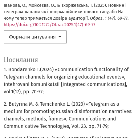
Іванова, О., Мойсеєва, О., & Тхоржевська, Т. (2025). Новинні
телеграм-канали як інформаційники нового типу,або На
чому тепер тримається довіра аудиторії.
Образ
,
1 (47)
, 69-77.
https://doi.org/10.21272/Obraz.2025.1(47)-69-77
Формати цитування
Посилання
1. Bondarenko T.(2024) «Communication functionality of
Telegram channels for organizing educational events»,
Intehrovani komunikatsii [Integrated communications],
vol.1(17), pp. 70-77;
2. Butyrina M. & Temchenko L. (2023) «Telegram as a
medium for promoting Russian disinformation narratives:
channels, methods, frames», Communications and
Communicative Technologies, Vol. 23. рp. 71-79;