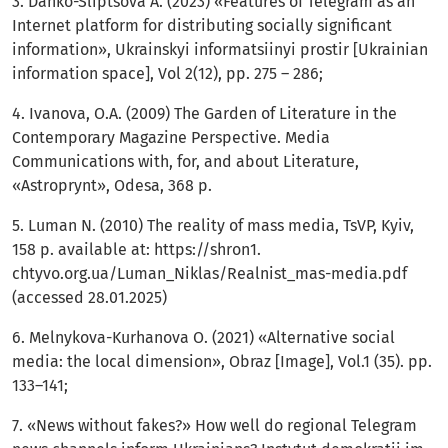
3. Danko-Sliptsova A. (2023) «Features of Telegram as an
Internet platform for distributing socially significant
information», Ukrainskyi informatsiinyi prostir [Ukrainian
information space], Vol 2(12), рp. 275 – 286;
4. Ivanova, O.A. (2009) The Garden of Literature in the
Contemporary Magazine Perspective. Media
Communications with, for, and about Literature,
«Astroprynt», Odesa, 368 р.
5. Luman N. (2010) The reality of mass media, TsVP, Kyiv,
158 р. available at: https://shron1.
chtyvo.org.ua/Luman_Niklas/Realnist_mas-media.pdf
(accessed 28.01.2025)
6. Melnykova-Kurhanova O. (2021) «Alternative social
media: the local dimension», Obraz [Image], Vol.1 (35). pp.
133–141;
7. «News without fakes?» How well do regional Telegram