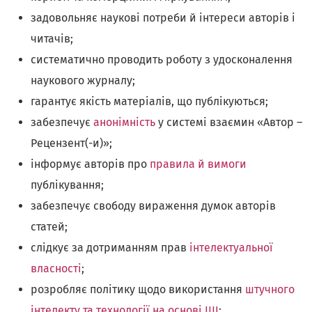
задовольняє наукові потреби й інтереси авторів і
читачів;
систематично проводить роботу з удосконалення
наукового журналу;
гарантує якість матеріалів, що публікуються;
забезпечує
анонімність
у системі взаємин «Автор –
Рецензент(-и)»;
інформує авторів про
правила й вимоги
публікування;
забезпечує свободу вираження думок авторів
статей;
слідкує за дотриманням прав
інтелектуальної
власності
;
розробляє політику щодо використання
штучного
інтелекту та технології на основі ШІ
;