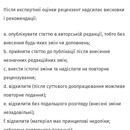
Після експертної оцінки рецензент надсилає висновки
і рекомендації:
a. опублікувати статтю в авторській редакції, тобто без
внесення будь-яких змін чи доповнень;
b. прийняти статтю до публікації після внесення
незначних редакційних змін;
c. внести істотні зміни та надіслати на повторне
рецензування;
d. відхилити (після суттєвого доопрацювання можливе
повторне подання);
e. відхилити без подальшого розгляду (внесені зміни
незадовільні);
f. відхилити (матеріал має принципові недоліки;
заборона повторного подання);