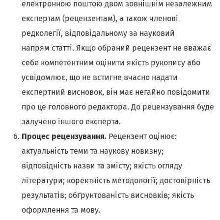
електронною поштою двом зовнішнім незалежним
експертам (рецензентам), а також членові
редколегії, відповідальному за науковий
напрям статті. Якщо обраний рецензент не вважає
себе компетентним оцінити якість рукопису або
усвідомлює, що не встигне вчасно надати
експертний висновок, він має негайно повідомити
про це головного редактора. До рецензування буде
залучено іншого експерта.
Процес рецензування.
Рецензент оцінює:
актуальність теми та наукову новизну;
відповідність назви та змісту; якість огляду
літератури; коректність методології; достовірність
результатів; обґрунтованість висновків; якість
оформлення та мову.