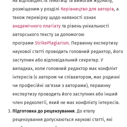
на відповідність тематиці та вимогам журналу,
розміщеним у розділі
Керівництво для авторів
, а
також перевірку щодо наявності ознак
академічного плагіату
та рівень унікальності
авторського тексту за допомогою
програми
StrikePlagiarism
. Первинну експертизу
наукової статті проводить головний редактор, його
заступник або відповідальний секретар. У
випадках, коли головний редактор має конфлікт
інтересів (є автором чи співавтором, має родинні
чи професійні зв’язки з авторами), первинну
експертизу проводить його заступник або інший
член редколегії, який не має конфлікту інтересів.
Підготовка до рецензування
. До етапу
рецензування допускаються наукові статті, які