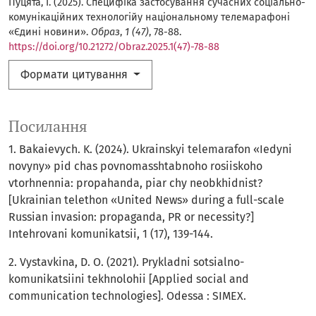
Пуцята, І. (2025). Специфіка застосування сучасних соціально-
комунікаційних технологійу національному телемарафоні
«Єдині новини».
Образ
,
1 (47)
, 78-88.
https://doi.org/10.21272/Obraz.2025.1(47)-78-88
Формати цитування
Посилання
1. Bakaievych. K. (2024). Ukrainskyi telemarafon «Iedyni
novyny» pid chas povnomasshtabnoho rosiiskoho
vtorhnennia: propahanda, piar chy neobkhidnist?
[Ukrainian telethon «United News» during a full-scale
Russian invasion: propaganda, PR or necessity?]
Intehrovani komunikatsii, 1 (17), 139-144.
2. Vystavkina, D. O. (2021). Prykladni sotsialno-
komunikatsiini tekhnolohii [Applied social and
communication technologies]. Odessa : SIMEX.