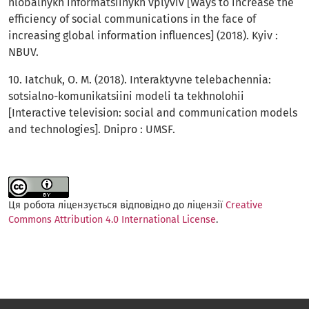
hlobalnykh informatsiinykh vplyviv [Ways to increase the
efficiency of social communications in the face of
increasing global information influences] (2018). Kyiv :
NBUV.
10. Iatchuk, O. M. (2018). Interaktyvne telebachennia:
sotsialno-komunikatsiini modeli ta tekhnolohii
[Interactive television: social and communication models
and technologies]. Dnipro : UMSF.
Ця робота ліцензується відповідно до ліцензії
Creative
Commons Attribution 4.0 International License
.