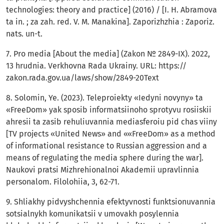
technologies: theory and practice] (2016) / [I. H. Abramova
ta in. ; za zah. red. V. M. Manakina]. Zaporizhzhia : Zaporiz.
nats. un-t.
7. Pro media [About the media] (Zakon № 2849-IX). 2022,
13 hrudnia. Verkhovna Rada Ukrainy. URL: https://
zakon.rada.gov.ua/laws/show/2849-20Text
8. Solomin, Ye. (2023). Teleproiekty «Iedyni novyny» ta
«FreeDom» yak sposib informatsiinoho sprotyvu rosiiskii
ahresii ta zasib rehuliuvannia mediasferoiu pid chas viiny
[TV projects «United News» and ««FreeDom» as a method
of informational resistance to Russian aggression and a
means of regulating the media sphere during the war].
Naukovi pratsi Mizhrehionalnoi Akademii upravlinnia
personalom. Filolohiia, 3, 62-71.
9. Shliakhy pidvyshchennia efektyvnosti funktsionuvannia
sotsialnykh komunikatsii v umovakh posylennia