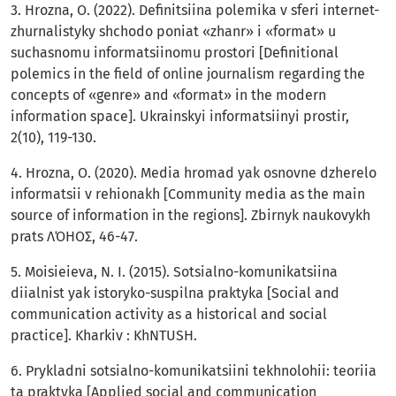
3. Hrozna, O. (2022). Definitsiina polemika v sferi internet-
zhurnalistyky shchodo poniat «zhanr» i «format» u
suchasnomu informatsiinomu prostori [Definitional
polemics in the field of online journalism regarding the
concepts of «genre» and «format» in the modern
information space]. Ukrainskyi informatsiinyi prostir,
2(10), 119-130.
4. Hrozna, O. (2020). Media hromad yak osnovne dzherelo
informatsii v rehionakh [Community media as the main
source of information in the regions]. Zbirnyk naukovykh
prats ΛΌHOΣ, 46-47.
5. Moisieieva, N. I. (2015). Sotsialno-komunikatsiina
diialnist yak istoryko-suspilna praktyka [Social and
communication activity as a historical and social
practice]. Kharkiv : KhNTUSH.
6. Prykladni sotsialno-komunikatsiini tekhnolohii: teoriia
ta praktyka [Applied social and communication