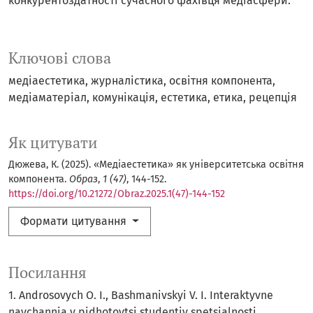
конкурентоздатності сучасного фахівця медіасфери.
Ключові слова
медіаестетика
журналістика
освітня компонента
медіаматеріал
комунікація
естетика
етика
рецепція
Як цитувати
Дюжева, К. (2025). «Медіаестетика» як університетська освітня
компонента.
Образ
,
1 (47)
, 144-152.
https://doi.org/10.21272/Obraz.2025.1(47)-144-152
Формати цитування
Посилання
1. Androsovych O. I., Bashmanivskyi V. I. Interaktyvne
navchannia v pidhotovtsi studentiv spetsialnosti