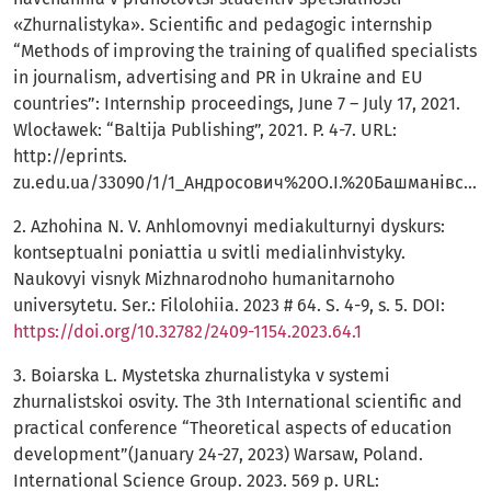
«Zhurnalistyka». Scientific and pedagogic internship
“Methods of improving the training of qualified specialists
in journalism, advertising and PR in Ukraine and EU
countries”: Internship proceedings, June 7 – July 17, 2021.
Wlocławek: “Baltija Publishing”, 2021. P. 4-7. URL:
http://eprints.
zu.edu.ua/33090/1/1_Андросович%20О.І.%20Башманівський%20В.І._тези.pdf
2. Azhohina N. V. Anhlomovnyi mediakulturnyi dyskurs:
kontseptualni poniattia u svitli medialinhvistyky.
Naukovyi visnyk Mizhnarodnoho humanitarnoho
universytetu. Ser.: Filolohiia. 2023 # 64. S. 4-9, s. 5. DOI:
https://doi.org/10.32782/2409-1154.2023.64.1
3. Boiarska L. Mystetska zhurnalistyka v systemi
zhurnalistskoi osvity. The 3th International scientific and
practical conference “Theoretical aspects of education
development”(January 24-27, 2023) Warsaw, Poland.
International Science Group. 2023. 569 p. URL: