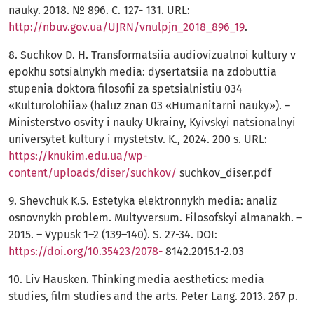
nauky. 2018. № 896. С. 127- 131. URL:
http://nbuv.gov.ua/UJRN/vnulpjn_2018_896_19
.
8. Suchkov D. H. Transformatsiia audiovizualnoi kultury v
epokhu sotsialnykh media: dysertatsiia na zdobuttia
stupenia doktora filosofii za spetsialnistiu 034
«Kulturolohiia» (haluz znan 03 «Humanitarni nauky»). –
Ministerstvo osvity i nauky Ukrainy, Kyivskyi natsionalnyi
universytet kultury i mystetstv. K., 2024. 200 s. URL:
https://knukim.edu.ua/wp-
content/uploads/diser/suchkov/
suchkov_diser.pdf
9. Shevchuk K.S. Estetyka elektronnykh media: analiz
osnovnykh problem. Multyversum. Filosofskyi almanakh. –
2015. – Vypusk 1–2 (139–140). S. 27-34. DOI:
https://doi.org/10.35423/2078-
8142.2015.1-2.03
10. Liv Hausken. Thinking media aesthetics: media
studies, film studies and the arts. Peter Lang. 2013. 267 p.