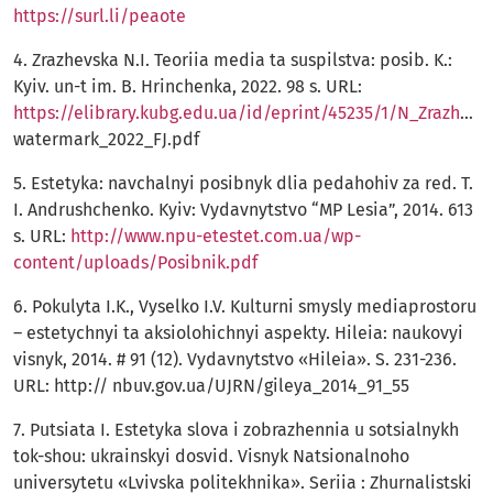
https://surl.li/peaote
4. Zrazhevska N.I. Teoriia media ta suspilstva: posib. K.:
Kyiv. un-t im. B. Hrinchenka, 2022. 98 s. URL:
https://elibrary.kubg.edu.ua/id/eprint/45235/1/N_Zrazhevska_Posibnik_TMS_pravki_2_
watermark_2022_FJ.pdf
5. Estetyka: navchalnyi posibnyk dlia pedahohiv za red. T.
I. Andrushchenko. Kyiv: Vydavnytstvo “MP Lesia”, 2014. 613
s. URL:
http://www.npu-etestet.com.ua/wp-
content/uploads/Posibnik.pdf
6. Pokulyta I.K., Vyselko I.V. Kulturni smysly mediaprostoru
– estetychnyi ta aksiolohichnyi aspekty. Hileia: naukovyi
visnyk, 2014. # 91 (12). Vydavnytstvo «Hileia». S. 231-236.
URL: http:// nbuv.gov.ua/UJRN/gileya_2014_91_55
7. Putsiata I. Estetyka slova i zobrazhennia u sotsialnykh
tok-shou: ukrainskyi dosvid. Visnyk Natsionalnoho
universytetu «Lvivska politekhnika». Seriia : Zhurnalistski