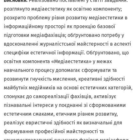
Висновки.
Реалізовано поставлені у статті завдання:
розглянуто медіаестетику як освітню компоненту;
розкрито проблему рівня розвитку медіаестетики в
інформаційному просторі як проекцію базової
підготовки медіафахівців; обґрунтовано потребу у
вдосконаленні журналістської майстерності в аспекті
специфіки естетичної інформації. Обґрунтовано, що
освітня компонента «Медіаестетика» у межах
навчального процесу допомагає сформувати та
розвинути гнучкість мислення, креативні здібності
майбутніх медійників на основі естетичних категорій,
спонукає до самореалізації фахівців, активізує
пізнавальні інтереси у поєднанні зі сформованими
естетичним смаками, етичним рівнем розвитку,
реалізує евристичні здібності як визначальні для
формування професійної майстерності та