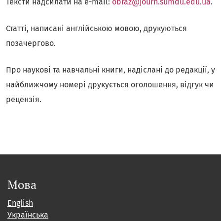
Тексти надсилати на e-mail:
obraz@journ.sumdu.edu.ua
.
Статті, написані англійською мовою, друкуються
позачергово.
Про наукові та навчальні книги, надіслані до редакції, у
найближчому номері друкується оголошення, відгук чи
рецензія.
Мова
English
Українська