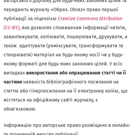
авторського доробку для будь-яких законних цілей та
передають журналу «Образ. Obraz» право першої
публікації за ліцензією
Creative
Commons
Attribution
(СС-BY)
, яка дозволяє споживачам інформації читати,
завантажувати, копіювати, поширювати, друкувати, а
також адаптувати (реміксувати, трансформувати та
створювати) матеріал на будь-якому носії чи у будь-
якому форматі для будь-яких законних цілей. У всіх
випадках
використання або опрацювання статті чи її
частини
наявність бібліографічного посилання на
статтю або гіперпосилання на її електронну копію, що
містяться на офіційному сайті журналу, є
обов’язковою.
Інформацію про авторське право розміщено в онлайн-
та друкованій версіях публікації.