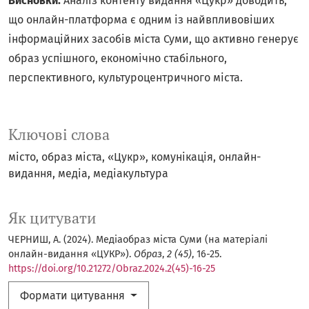
Висновки.
Аналіз контенту видання «Цукр» доводить,
що онлайн-платформа є одним із найвпливовіших
інформаційних засобів міста Суми, що активно генерує
образ успішного, економічно стабільного,
перспективного, культуроцентричного міста.
Ключові слова
місто
образ міста
«Цукр»
комунікація
онлайн-
видання
медіа
медіакультура
Як цитувати
ЧЕРНИШ, А. (2024). Медіаобраз міста Суми (на матеріалі
онлайн-видання «ЦУКР»).
Образ
,
2 (45)
, 16-25.
https://doi.org/10.21272/Obraz.2024.2(45)-16-25
Формати цитування