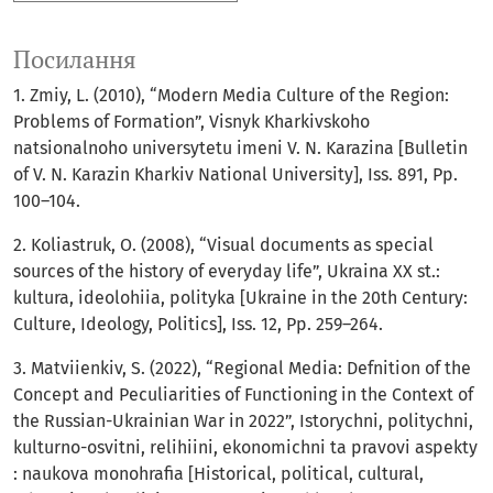
Посилання
1. Zmiу, L. (2010), “Modern Media Culture of the Region:
Problems of Formation”, Visnyk Kharkivskoho
natsionalnoho universytetu imeni V. N. Karazina [Bulletin
of V. N. Karazin Kharkiv National University], Iss. 891, Pp.
100–104.
2. Koliastruk, O. (2008), “Visual documents as special
sources of the history of everyday life”, Ukraina XX st.:
kultura, ideolohiia, polityka [Ukraine in the 20th Century:
Culture, Ideology, Politics], Iss. 12, Pp. 259–264.
3. Matviienkiv, S. (2022), “Regional Media: Defnition of the
Concept and Peculiarities of Functioning in the Context of
the Russian-Ukrainian War in 2022”, Istorychni, politychni,
kulturno-osvitni, relihiini, ekonomichni ta pravovi aspekty
: naukova monohrafia [Historical, political, cultural,