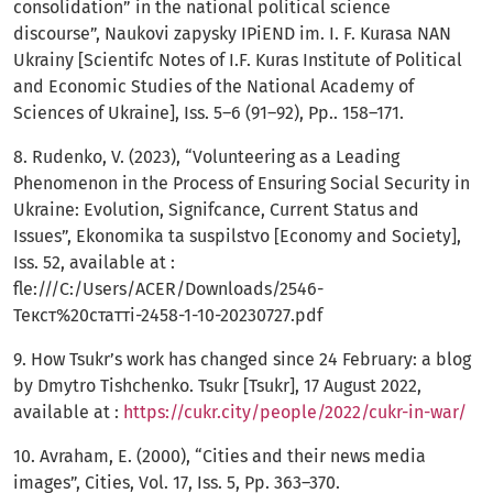
consolidation” in the national political science
discourse”, Naukovi zapysky IPiEND im. I. F. Kurasa NAN
Ukrainy [Scientifc Notes of I.F. Kuras Institute of Political
and Economic Studies of the National Academy of
Sciences of Ukraine], Iss. 5–6 (91–92), Pp.. 158–171.
8. Rudenko, V. (2023), “Volunteering as a Leading
Phenomenon in the Process of Ensuring Social Security in
Ukraine: Evolution, Signifcance, Current Status and
Issues”, Ekonomika ta suspilstvo [Economy and Society],
Iss. 52, available at :
fle:///C:/Users/ACER/Downloads/2546-
Текст%20статті-2458-1-10-20230727.pdf
9. How Tsukr’s work has changed since 24 February: a blog
by Dmytro Tishchenko. Tsukr [Tsukr], 17 August 2022,
available at :
https://cukr.city/people/2022/cukr-in-war/
10. Avraham, Е. (2000), “Cities and their news media
images”, Cities, Vol. 17, Iss. 5, Pр. 363–370.