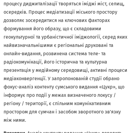
процесу диджиталізації творяться іміджі міст, селищ,
осередків. Процес медіатизації міського простору
дозволяє зосередитися на ключових факторах
формування його образу, що є складовими
геокультурної та урбаністичної іміджології, серед яких
найвизначальнішими є регіональні друковані та
онлайн-видання, розвинена система теле- та
радіокомунікації, його історична та культурна
презентація у медійному середовищі, активні процеси
медіаконвергенції. У запропонованій студії обрано
фокус-аналіз контенту сумського видання «Цукр», що
інформує про події у межах визначеного локусу /
регіону / території, є спільним комунікативним
простором для сумчан і засобом зворотного зв’язку
між ними.