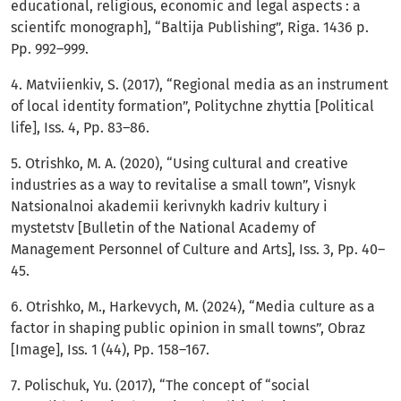
educational, religious, economic and legal aspects : a
scientifc monograph], “Baltija Publishing”, Riga. 1436 p.
Pp. 992–999.
4. Matviienkiv, S. (2017), “Regional media as an instrument
of local identity formation”, Politychne zhyttia [Political
life], Iss. 4, Pp. 83–86.
5. Otrishko, M. A. (2020), “Using cultural and creative
industries as a way to revitalise a small town”, Visnyk
Natsionalnoi akademii kerivnykh kadriv kultury i
mystetstv [Bulletin of the National Academy of
Management Personnel of Culture and Arts], Iss. 3, Pp. 40–
45.
6. Otrishko, M., Harkevych, M. (2024), “Media culture as a
factor in shaping public opinion in small towns”, Obraz
[Image], Iss. 1 (44), Pp. 158–167.
7. Polischuk, Yu. (2017), “The concept of “social