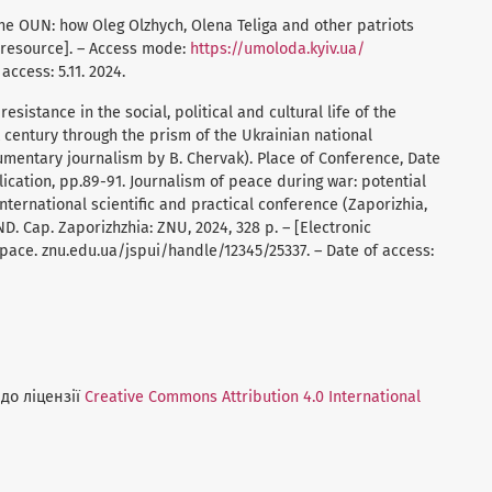
 the OUN: how Oleg Olzhych, Olena Teliga and other patriots
c resource]. – Access mode:
https://umoloda.kyiv.ua/
ccess: 5.11. 2024.
resistance in the social, political and cultural life of the
t century through the prism of the Ukrainian national
entary journalism by B. Chervak). Place of Conference, Date
lication, pp.89-91. Journalism of peace during war: potential
nternational scientific and practical conference (Zaporizhia,
D. Cap. Zaporizhzhia: ZNU, 2024, 328 p. – [Electronic
pace. znu.edu.ua/jspui/handle/12345/25337. – Date of access:
до ліцензії
Creative Commons Attribution 4.0 International