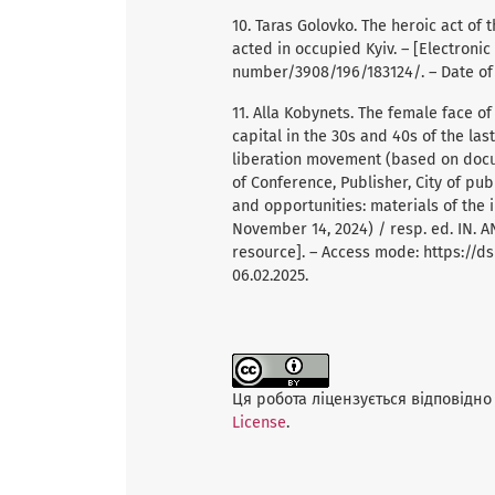
10. Taras Golovko. The heroic act of
acted in occupied Kyiv. – [Electroni
number/3908/196/183124/. – Date of a
11. Alla Kobynets. The female face of 
capital in the 30s and 40s of the las
liberation movement (based on docum
of Conference, Publisher, City of pub
and opportunities: materials of the i
November 14, 2024) / resp. ed. IN. AN
resource]. – Access mode: https://ds
06.02.2025.
Ця робота ліцензується відповідно 
License
.