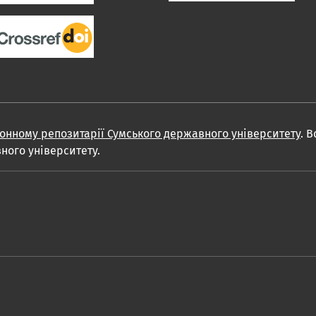
онному репозитарії Сумського державного університету
. 
ного університету.