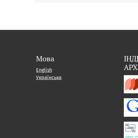
Мова
ІНД
АРХ
English
Українська