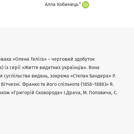
+
Алла Кобинець
вака «Олена Теліга» – черговий здобуток
) із серії «Життя видатних українців». Вона
 суспільства видань, зокрема «Степан Бандера» Р.
Вітчизні. Франко та його спільнота (1856–1886)» Я.
також «Григорій Сковорода» І.Драча, М. Поповича, С.