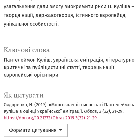
узагальнення дали змогу виокремити риси П. Куліша –
творця нації, державотворця, істинного європейця,
унікальної особистості.
Ключові слова
Пантелеймон Куліш
українська еміграція
літературно-
критичні та публіцистичні статті
творець нації
європейські орієнтири
Як цитувати
Сидоренко, Н. (2019). «Многозначність» постаті Пантелеймона
Куліша в оцінці Української еміграції.
Образ
,
3 (32)
, 21-29.
https://doi.org/10.21272/Obraz.2019.3(32)-21-29
Формати цитування