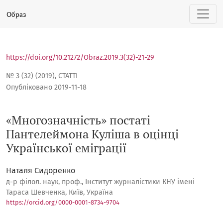
«Многозначність» постаті Пантелеймона Куліша в оцінці У
Образ
https://doi.org/10.21272/Obraz.2019.3(32)-21-29
№ 3 (32) (2019)
,
СТАТТІ
Опубліковано 2019-11-18
«Многозначність» постаті
Пантелеймона Куліша в оцінці
Української еміграції
Наталя Сидоренко
д-р філол. наук, проф., Інститут журналістики КНУ імені
Тараса Шевченка, Київ, Україна
https://orcid.org/0000-0001-8734-9704