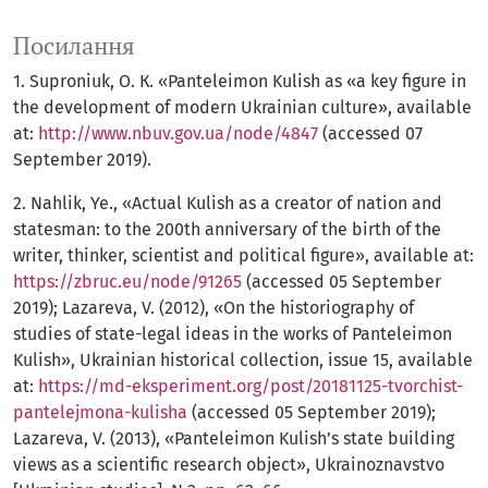
Посилання
1. Suproniuk, О. К. «Panteleimon Kulish as «a key figure in
the development of modern Ukrainian culture», available
at:
http://www.nbuv.gov.ua/node/4847
(accessed 07
September 2019).
2. Nahlik, Ye., «Actual Kulish as a creator of nation and
statesman: to the 200th anniversary of the birth of the
writer, thinker, scientist and political figure», available at:
https://zbruc.eu/node/91265
(accessed 05 September
2019); Lazareva, V. (2012), «On the historiography of
studies of state-legal ideas in the works of Panteleimon
Kulish», Ukrainian historical collection, issue 15, available
at:
https://md-eksperiment.org/post/20181125-tvorchist-
pantelejmona-kulisha
(accessed 05 September 2019);
Lazareva, V. (2013), «Panteleimon Kulish’s state building
views as a scientific research object», Ukrainoznavstvo