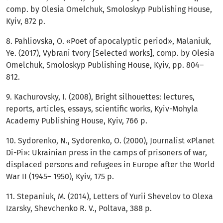
comp. by Olesia Omelchuk, Smoloskyp Publishing House,
Kyiv, 872 p.
8. Pahliovska, О. «Poet of apocalyptic period», Malaniuk,
Ye. (2017), Vybrani tvory [Selected works], comp. by Olesia
Omelchuk, Smoloskyp Publishing House, Kyiv, pp. 804–
812.
9. Kachurovsky, І. (2008), Bright silhouettes: lectures,
reports, articles, essays, scientific works, Kyiv-Mohyla
Academy Publishing House, Kyiv, 766 p.
10. Sydorenko, N., Sydorenko, O. (2000), Journalist «Planet
Di-Pi»: Ukrainian press in the camps of prisoners of war,
displaced persons and refugees in Europe after the World
War II (1945– 1950), Kyiv, 175 p.
11. Stepaniuk, М. (2014), Letters of Yurii Shevelov to Olexa
Izarsky, Shevchenko R. V., Poltava, 388 p.