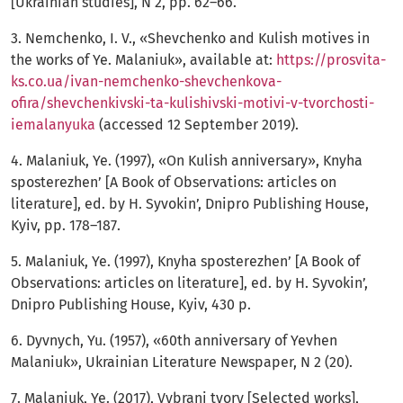
[Ukrainian studies], N 2, pp. 62–66.
3. Nemchenko, І. V., «Shevchenko and Kulish motives in
the works of Ye. Malaniuk», available at:
https://prosvita-
ks.co.ua/ivan-nemchenko-shevchenkova-
ofira/shevchenkivski-ta-kulishivski-motivi-v-tvorchosti-
iemalanyuka
(accessed 12 September 2019).
4. Malaniuk, Ye. (1997), «On Kulish anniversary», Knyha
sposterezhen’ [A Book of Observations: articles on
literature], ed. by H. Syvokin’, Dnipro Publishing House,
Kyiv, pp. 178–187.
5. Malaniuk, Ye. (1997), Knyha sposterezhen’ [A Book of
Observations: articles on literature], ed. by H. Syvokin’,
Dnipro Publishing House, Kyiv, 430 p.
6. Dyvnych, Yu. (1957), «60th anniversary of Yevhen
Malaniuk», Ukrainian Literature Newspaper, N 2 (20).
7. Malaniuk, Ye. (2017), Vybrani tvory [Selected works],