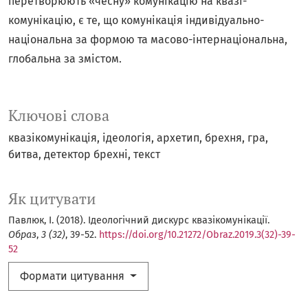
перетворюють «чесну» комунікацію на квазі-
комунікацію, є те, що комунікація індивідуально-
національна за формою та масово-інтернаціональна,
глобальна за змістом.
Ключові слова
квазікомунікація
ідеологія
архетип
брехня
гра
битва
детектор брехні
текст
Як цитувати
Павлюк, І. (2018). Ідеологічний дискурс квазікомунікації.
Образ
,
3 (32)
, 39-52.
https://doi.org/10.21272/Obraz.2019.3(32)-39-
52
Формати цитування