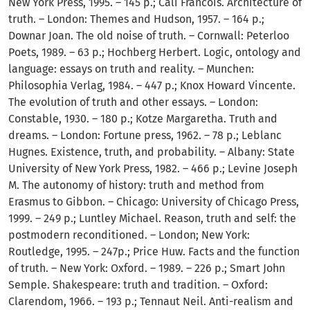
New York Press, 1995. – 145 p.; Cali Francois. Architecture of
truth. – London: Themes and Hudson, 1957. – 164 p.;
Downar Joan. The old noise of truth. – Cornwall: Peterloo
Poets, 1989. – 63 p.; Hochberg Herbert. Logic, ontology and
language: essays on truth and reality. – Munchen:
Philosophia Verlag, 1984. – 447 p.; Knox Howard Vincente.
The evolution of truth and other essays. – London:
Constable, 1930. – 180 p.; Kotze Margaretha. Truth and
dreams. – London: Fortune press, 1962. – 78 p.; Leblanc
Hugnes. Existence, truth, and probability. – Albany: State
University of New York Press, 1982. – 466 p.; Levine Joseph
M. The autonomy of history: truth and method from
Erasmus to Gibbon. – Chicago: University of Chicago Press,
1999. – 249 p.; Luntley Michael. Reason, truth and self: the
postmodern reconditioned. – London; New York:
Routledge, 1995. – 247p.; Price Huw. Facts and the function
of truth. – New York: Oxford. – 1989. – 226 p.; Smart John
Semple. Shakespeare: truth and tradition. – Oxford:
Clarendom, 1966. – 193 p.; Tennaut Neil. Anti-realism and