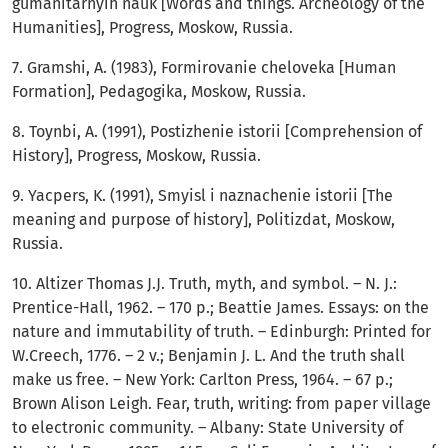
gumanitarnyih nauk [Words and things. Archeology of the
Humanities], Progress, Moskow, Russia.
7. Gramshi, A. (1983), Formirovanie cheloveka [Human
Formation], Pedagogika, Moskow, Russia.
8. Toynbi, A. (1991), Postizhenie istorii [Comprehension of
History], Progress, Moskow, Russia.
9. Yacpers, K. (1991), Smyisl i naznachenie istorii [The
meaning and purpose of history], Politizdat, Moskow,
Russia.
10. Altizer Thomas J.J. Truth, myth, and symbol. – N. J.:
Prentice-Hall, 1962. – 170 p.; Beattie James. Essays: on the
nature and immutability of truth. – Edinburgh: Printed for
W.Creech, 1776. – 2 v.; Benjamin J. L. And the truth shall
make us free. – New York: Carlton Press, 1964. – 67 p.;
Brown Alison Leigh. Fear, truth, writing: from paper village
to electronic community. – Albany: State University of