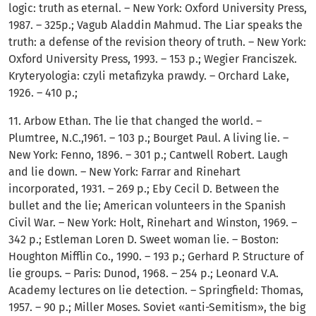
logic: truth аs eternal. – New York: Oxford University Press,
1987. – 325p.; Vagub Aladdin Mahmud. The Liar speaks the
truth: a defense of the revision theory of truth. – New York:
Oxford University Press, 1993. – 153 p.; Wegier Franciszek.
Kryteryologia: czyli metafizyka prawdy. – Orchard Lake,
1926. – 410 p.;
11. Arbow Ethan. The lie that changed the world. –
Plumtree, N.C.,1961. – 103 p.; Bourget Paul. A living lie. –
New York: Fenno, 1896. – 301 p.; Cantwell Robert. Laugh
and lie down. – New York: Farrar and Rinehart
incorporated, 1931. – 269 p.; Eby Cecil D. Between the
bullet and the lie; American volunteers in the Spanish
Civil War. – New York: Holt, Rinehart and Winston, 1969. –
342 p.; Estleman Loren D. Sweet woman lie. – Boston:
Houghton Mifflin Co., 1990. – 193 p.; Gerhard P. Structure of
lie groups. – Paris: Dunod, 1968. – 254 p.; Leonard V.A.
Academy lectures on lie detection. – Springfield: Thomas,
1957. – 90 p.; Miller Moses. Soviet «anti-Semitism», the big