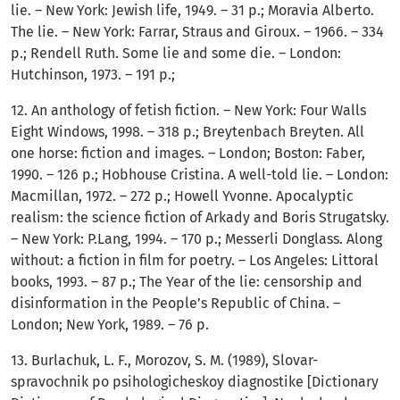
lie. – New York: Jewish life, 1949. – 31 p.; Moravia Alberto.
The lie. – New York: Farrar, Straus and Giroux. – 1966. – 334
p.; Rendell Ruth. Some lie and some die. – London:
Hutchinson, 1973. – 191 p.;
12. An anthology of fetish fiction. – New York: Four Walls
Eight Windows, 1998. – 318 p.; Breytenbach Breyten. All
one horse: fiction and images. – London; Boston: Faber,
1990. – 126 p.; Hobhouse Cristina. A well-told lie. – London:
Macmillan, 1972. – 272 p.; Howell Yvonne. Apocalyptic
realism: the science fiction of Arkady and Boris Strugatsky.
– New York: P.Lang, 1994. – 170 p.; Messerli Donglass. Along
without: a fiction in film for poetry. – Los Angeles: Littoral
books, 1993. – 87 p.; The Year of the lie: censorship and
disinformation in the People’s Republic of China. –
London; New York, 1989. – 76 p.
13. Burlachuk, L. F., Morozov, S. M. (1989), Slovar-
spravochnik po psihologicheskoy diagnostike [Dictionary