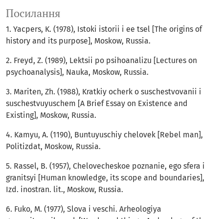
Посилання
1. Yacpers, K. (1978), Istoki istorii i ee tsel [The origins of
history and its purpose], Moskow, Russia.
2. Freyd, Z. (1989), Lektsii po psihoanalizu [Lectures on
psychoanalysis], Nauka, Moskow, Russia.
3. Mariten, Zh. (1988), Kratkiy ocherk o suschestvovanii i
suschestvuyuschem [A Brief Essay on Existence and
Existing], Moskow, Russia.
4. Kamyu, A. (1190), Buntuyuschiy chelovek [Rebel man],
Politizdat, Moskow, Russia.
5. Rassel, B. (1957), Chelovecheskoe poznanie, ego sfera i
granitsyi [Human knowledge, its scope and boundaries],
Izd. inostran. lit., Moskow, Russia.
6. Fuko, M. (1977), Slova i veschi. Arheologiya