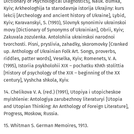
Dictionary of Psychological Diagnostics], Nauk. dumka,
Kyiv; Arkheologhija ta starodavnja istorija Ukrajiny: kurs
lekcij [Archeology and ancient history of Ukraine], Lybid,
Kyiv; Karavanskyi, S. (1993), Slovnyk synonimiv ukrainskoi
movy [Dictionary of Synonyms of Ukrainian], Obrii, Kyiv;
Zakuvala zozulenka. Antolohiia ukrainskoi narodnoi
tvorchosti. Pisni, pryslivia, zahadky, skoromovky [Cranked
up. Anthology of Ukrainian Folk Art. Songs, proverbs,
riddles, patter words], Veselka, Kyiv; Romenets, V. A.
(1995), Istoriia psykholohii XIX – pochatku KhKh stolittia
[History of psychology of the XIX – beginning of the XX
century], Vyshcha shkola, Kyiv.
14. Chelikova V. A. (red.) (1991), Utopiya i utopicheskoe
myishlenie: Antologiya zarubezhnoy literaturyi [Utopia
and Utopian Thinking: An Anthology of Foreign Literature],
Progress, Moskow, Russia.
15. Whitman S. German Memoires, 1913.