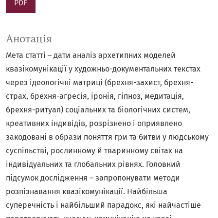
PDF
Анотація
Мета статті – дати аналіз архетипних моделей
квазікомунікації у художньо-документальних текстах
через ідеологічні матриці (брехня-захист, брехня-
страх, брехня-агресія, іронія, гіпноз, медитація,
брехня-ритуал) соціальних та біологічних систем,
креативних індивідів, розрізнено і оприявлено
закодовані в образи поняття гри та битви у людському
суспільстві, рослинному й тваринному світах на
індивідуальних та глобальних рівнях. Головний
підсумок дослідження – запропонувати методи
розпізнавання квазікомунікації. Найбільша
суперечність і найбільший парадокс, які найчастіше