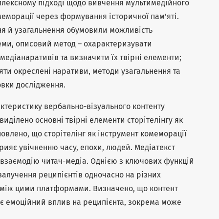
плексному підході щодо вивчення мультимедійного
омеморації через формування історичної пам’яті.
ння й узагальнення обумовили можливість
теми, описовий метод – охарактеризувати
медіанаративів та визначити їх твірні елементи;
ти окреслені наративи, методи узагальнення та
вки дослідження.
ктеристику вербально-візуального контенту
виділено основні твірні елементи сторітелінгу як
новлено, що сторітелінг як інструмент комеморації
прияє увічненню часу, епохи, людей. Медіатекст
 взаємодію читач-медіа. Однією з ключових функцій
 залучення реципієнтів одночасно на різних
у між цими платформами. Визначено, що контент
ає емоційний вплив на реципієнта, зокрема може