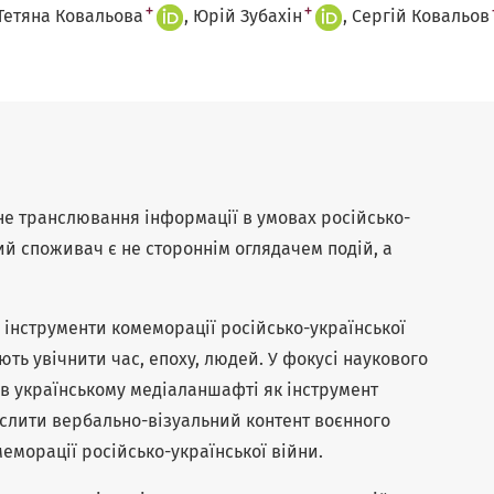
+
+
Тетяна Ковальова
Юрій Зубахін
Сергій Ковальов
е транслювання інформації в умовах російсько-
ий споживач є не стороннім оглядачем подій, а
 інструменти комеморації російсько-української
ть увічнити час, епоху, людей. У фокусі наукового
г в українському медіаланшафті як інструмент
реслити вербально-візуальний контент воєнного
меморації російсько-української війни.