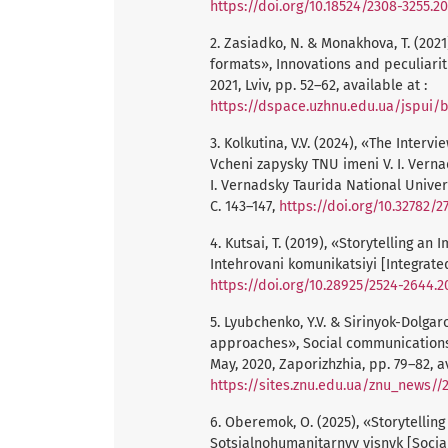
https://doi.org/10.18524/2308-3255.2
2. Zasiadko, N. & Monakhova, Т. (202
formats», Innovations and peculiarit
2021, Lviv, рр. 52–62, available at :
https://dspace.uzhnu.edu.ua/jspui/
3. Kolkutina, V.V. (2024), «The Interv
Vcheni zapysky TNU imeni V. I. Vernads
I. Vernadsky Taurida National Universit
С. 143–147,
https://doi.org/10.32782/2
4. Kutsai, T. (2019), «Storytelling a
Intehrovani komunikatsiyi [Integrate
https://doi.org/10.28925/2524-2644.2
5. Lyubchenko, Y.V. & Sirinyok-Dolgaro
approaches», Social communications: 
May, 2020, Zaporizhzhia, рр. 79–82, av
https://sites.znu.edu.ua/znu_news/
6. Oberemok, О. (2025), «Storytellin
Sotsialnohumanitarnyy visnyk [Social 