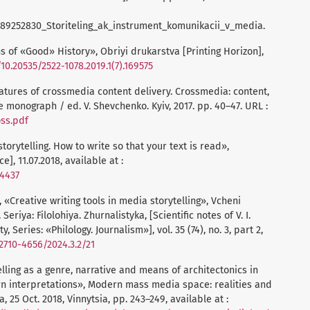
89252830_Storiteling_ak_instrument_komunikacii_v_media.
gns of «Good» History», Obriyi drukarstva [Printing Horizon],
/10.20535/2522-1078.2019.1(7).169575
eatures of crossmedia content delivery. Crossmedia: content,
e monograph / ed. V. Shevchenko. Kyiv, 2017. pp. 40–47. URL :
oss.pdf
storytelling. How to write so that your text is read»,
, 11.07.2018, available at :
34437
, «Creative writing tools in media storytelling», Vcheni
eriya: Filolohiya. Zhurnalistyka, [Scientific notes of V. I.
 Series: «Philology. Journalism»], vol. 35 (74), no. 3, part 2,
/2710-4656/2024.3.2/21
telling as a genre, narrative and means of architectonics in
ern interpretations», Modern mass media space: realities and
 25 Oct. 2018, Vinnytsia, pp. 243–249, available at :