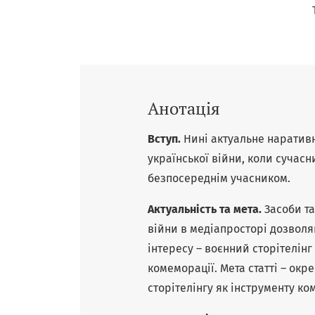
Анотація
Вступ.
Нині актуальне наративн
української війни, коли сучасн
безпосереднім учасником.
Актуальність та мета.
Засоби та
війни в медіапросторі дозволяю
інтересу – воєнний сторітелін
комеморації. Мета статті – ок
сторітелінгу як інструменту ко