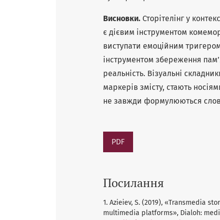
Висновки.
Сторітелінг у контек
є дієвим інструментом комемо
виступати емоційним тригером д
інструментом збереження памʼят
реальність. Візуальні складни
маркерів змісту, стають носіям
не завжди формулюються сло
PDF
Посилання
1. Azieiev, S. (2019), «Transmedia sto
multimedia platforms», Dialoh: medias