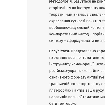
Методологія.
Базується на ком
сторітелінгу як інструменту к
Теоретичний аналіз, зіставле
окреслення сутності понять з 
вербально-візуальний контент 
компаративний метод – порівня
синтезу – сформулювати висно
Результати.
Представлено хара
наративів воєнної тематики та 
інструменту комеморації. Вста
російсько-української війни с
означеного формату активізує
трансмедійного сторітелінгу є
платформах і активізація рух
наративів воєнної тематики м
бути тригером.