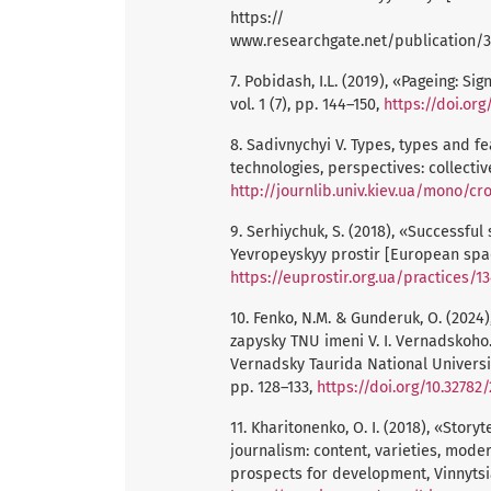
https://
www.researchgate.net/publication/3
7. Pobidash, І.L. (2019), «Pageing: Si
vol. 1 (7), pp. 144–150,
https://doi.org
8. Sadivnychyi V. Types, types and f
technologies, perspectives: collectiv
http://journlib.univ.kiev.ua/mono/cr
9. Serhiychuk, S. (2018), «Successful 
Yevropeyskyy prostir [European space]
https://euprostir.org.ua/practices/1
10. Fenko, N.M. & Gunderuk, O. (2024)
zapysky TNU imeni V. I. Vernadskoho. S
Vernadsky Taurida National University,
pp. 128–133,
https://doi.org/10.32782
11. Kharitonenko, O. I. (2018), «Story
journalism: content, varieties, mod
prospects for development, Vinnytsia,