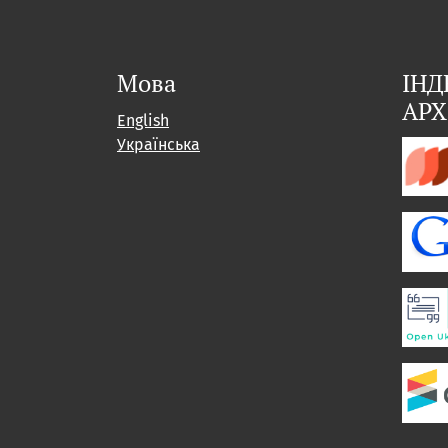
Мова
ІНД
АРХ
English
Українська