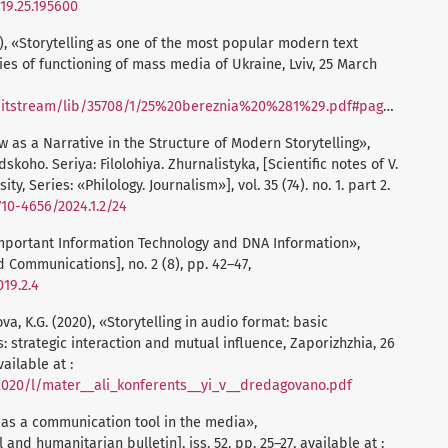
019.25.195600
1), «Storytelling as one of the most popular modern text
ies of functioning of mass media of Ukraine, Lviv, 25 March
bitstream/lib/35708/1/25%20bereznia%20%281%29.pdf#page=51
iew as a Narrative in the Structure of Modern Storytelling»,
koho. Seriya: Filolohiya. Zhurnalistyka, [Scientific notes of V.
y, Series: «Philology. Journalism»], vol. 35 (74). no. 1. part 2.
710-4656/2024.1.2/24
n Important Information Technology and DNA Information»,
d Communications], no. 2 (8), рр. 42–47,
019.2.4
va, K.G. (2020), «Storytelling in audio format: basic
strategic interaction and mutual influence, Zaporizhzhia, 26
ailable at :
/2020/l/mater__ali_konferents__yi_v__dredagovano.pdf
g as a communication tool in the media»,
and humanitarian bulletin], iss. 52. pp. 25–27, available at :