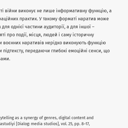
сті війни виконує не лише інформативну функцію, а
раційних практик. У такому форматі наратив може
ля однієї частини аудиторії, а для іншої –
і про події, місця, людей і саму історичну
ки воєнних наративів нерідко виконують функцію
и підтексту, передаючи глибокі емоційні сенси, що
вами.
rytelling as a synergy of genres, digital content and
tudiyi [Dialog: media studios], vol. 25, рр. 8–17,