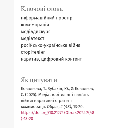
Ключові слова
інформаційний простір
комеморація
медіадискурс
медіатекст
російсько-українська війна
сторітелінг
наратив, цифровий контент
Як цитувати
Ковальова, Т., Зубахін, Ю., & Ковальов,
С. (2025). Медіасторітелінг і памʼять
війни: наративні стратегії
комеморації.
Образ
,
2 (48)
, 13-20.
https://doi.org/10.21272/Obraz.2025.2(48
)-13-20