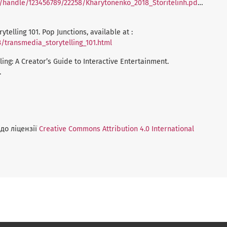
m/handle/123456789/22258/Kharytonenko_2018_Storitelinh.pdf?
ytelling 101. Pop Junctions, available at :
3/transmedia_storytelling_101.html
telling: A Creator’s Guide to Interactive Entertainment.
.
до ліцензії
Creative Commons Attribution 4.0 International