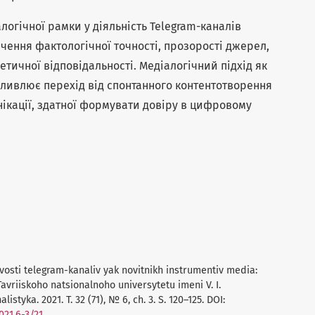
огічної рамки у діяльність Telegram-каналів
ення фактологічної точності, прозорості джерел,
етичної відповідальності. Медіалогічний підхід як
ливлює перехід від спонтанного контентотворення
ікації, здатної формувати довіру в цифровому
blyvosti telegram-kanaliv yak novitnikh instrumentiv media:
avriiskoho natsionalnoho universytetu imeni V. I.
istyka. 2021. T. 32 (71), № 6, ch. 3. S. 120–125. DOI:
021.6-3/21