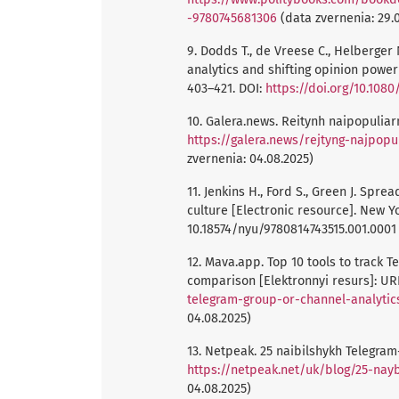
-9780745681306
(data zvernenia: 29.0
9. Dodds T., de Vreese C., Helberger 
analytics and shifting opinion power 
403–421. DOI:
https://doi.org/10.1080
10. Galera.news. Reitynh naipopuliar
https://galera.news/rejtyng-najpopu
zvernenia: 04.08.2025)
11. Jenkins H., Ford S., Green J. Sp
culture [Electronic resource]. New Yo
10.18574/nyu/9780814743515.001.0001
12. Mava.app. Top 10 tools to track 
comparison [Elektronnyi resurs]: UR
telegram-group-or-channel-analyt
04.08.2025)
13. Netpeak. 25 naibilshykh Telegram-
https://netpeak.net/uk/blog/25-nayb
04.08.2025)