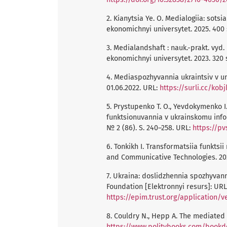
2. Kianytsia Ye. O. Medialogiia: sotsi
ekonomichnyi universytet. 2025. 400 
3. Medialandshaft : nauk.-prakt. vyd. 
ekonomichnyi universytet. 2023. 320 
4. Mediaspozhyvannia ukraintsiv v 
01.06.2022. URL:
https://surli.cc/kobj
5. Prystupenko T. O., Yevdokymenko I
funktsionuvannia v ukrainskomu infor
№ 2 (86). S. 240–258. URL:
https://pv
6. Tonkikh I. Transformatsiia funkts
and Communicative Technologies. 2023
7. Ukraina: doslidzhennia spozhyva
Foundation [Elektronnyi resurs]: URL
https://epim.trust.org/application
8. Couldry N., Hepp A. The mediated c
https://www.politybooks.com/bookde