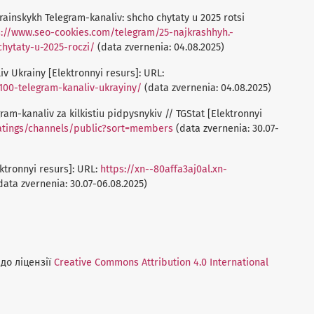
rainskykh Telegram-kanaliv: shcho chytaty u 2025 rotsi
s://www.seo-cookies.com/telegram/25-najkrashhyh.-
hytaty-u-2025-roczi/
(data zvernenia: 04.08.2025)
iv Ukrainy [Elektronnyi resurs]: URL:
-100-telegram-kanaliv-ukrayiny/
(data zvernenia: 04.08.2025)
ram-kanaliv za kilkistiu pidpysnykiv // TGStat [Elektronnyi
ratings/channels/public?sort=members
(data zvernenia: 30.07-
ktronnyi resurs]: URL:
https://xn--80affa3aj0al.xn-
data zvernenia: 30.07-06.08.2025)
до ліцензії
Creative Commons Attribution 4.0 International