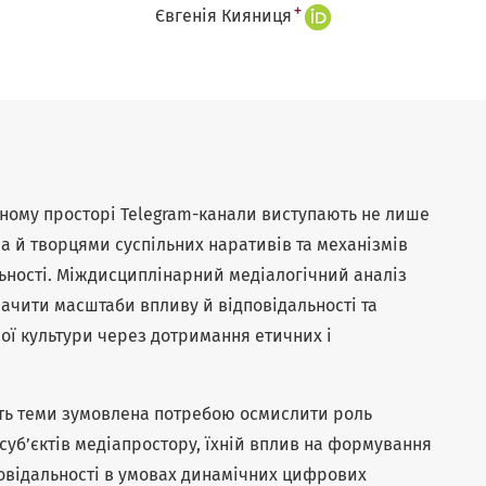
+
Євгенія Кияниця
ному просторі Telegram-канали виступають не лише
а й творцями суспільних наративів та механізмів
ьності. Міждисциплінарний медіалогічний аналіз
начити масштаби впливу й відповідальності та
ої культури через дотримання етичних і
сть теми зумовлена потребою осмислити роль
 суб’єктів медіапростору, їхній вплив на формування
повідальності в умовах динамічних цифрових