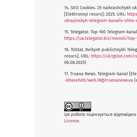
14. SEO Cookies. 25 naikrashchykh uk
[Elektronnyi resurs]: 2025. URL:
http
ukrayinskyh-telegram-kanaliv-shho-c
15. Telegator. Top-100 Telegram-kanal
https://ua.telegator.biz/novosti/top
16. TGStat. Reitynh publichnykh Teleg
resurs]. URL:
https://uk.tgstat.com/
06.08.2025)
17. Truexa News. Telegram-kanal [Ele
-80asehdb/web/#@truexanewsua
(
Ця робота ліцензується відповідно 
License
.