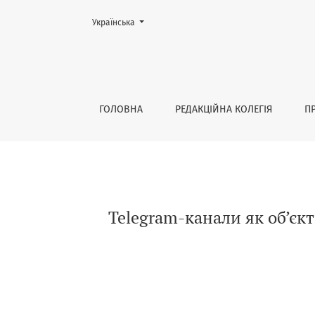
Змінити мову. Поточною мовою є:
Українська
Telegram-канали як об’єкти медіалогічного 
ГОЛОВНА
РЕДАКЦІЙНА КОЛЕГІЯ
П
Telegram-канали як об’єкт