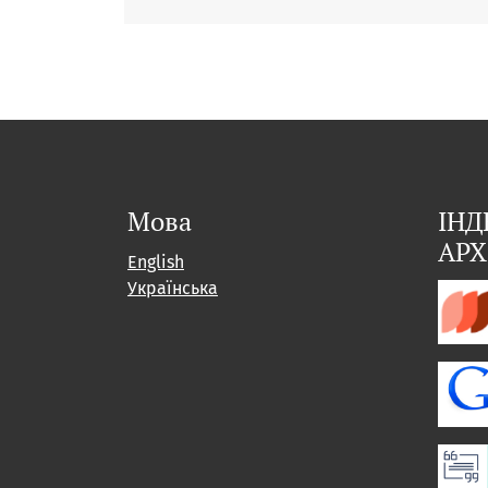
Мова
ІНД
АРХ
English
Українська