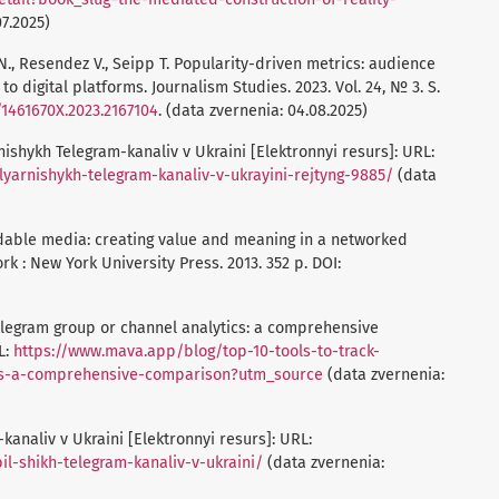
7.2025)
N., Resendez V., Seipp T. Popularity-driven metrics: audience
to digital platforms. Journalism Studies. 2023. Vol. 24, № 3. S.
/1461670X.2023.2167104
. (data zvernenia: 04.08.2025)
nishykh Telegram-kanaliv v Ukraini [Elektronnyi resurs]: URL:
lyarnishykh-telegram-kanaliv-v-ukrayini-rejtyng-9885/
(data
readable media: creating value and meaning in a networked
rk : New York University Press. 2013. 352 p. DOI:
Telegram group or channel analytics: a comprehensive
L:
https://www.mava.app/blog/top-10-tools-to-track-
ics-a-comprehensive-comparison?utm_source
(data zvernenia:
kanaliv v Ukraini [Elektronnyi resurs]: URL:
il-shikh-telegram-kanaliv-v-ukraini/
(data zvernenia: