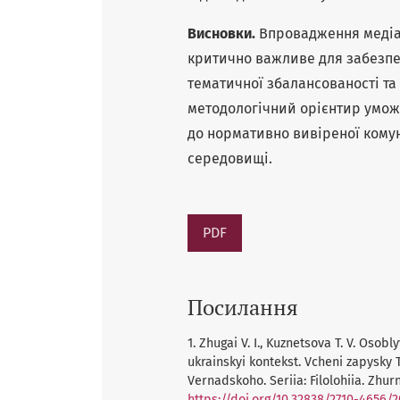
Висновки.
Впровадження медіал
критично важливе для забезпеч
тематичної збалансованості та 
методологічний орієнтир умож
до нормативно вивіреної комун
середовищі.
PDF
Посилання
1. Zhugai V. I., Kuznetsova T. V. Oso
ukrainskyi kontekst. Vcheni zapysky T
Vernadskoho. Seriia: Filolohiia. Zhurnal
https://doi.org/10.32838/2710-4656/2