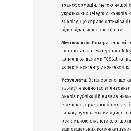
трансформацій. Метою нашої ста
українських Telegram-каналів
аналізу, що сприяє оптимізаці
відповідальності платформ.
Методологія.
Використано між
контент-аналіз матеріалів Tel
каналів за даними TGStat та ін
аспекти контенту у контексті к
Результати.
Встановлено, що ка
TGStat), є водночас впливови
Аналіз публікацій виявив низь
етичності, прозорості джерел і
каналу зумовлена емоційною н
реактивною стилістикою, що пі
відповідальних комунікативних