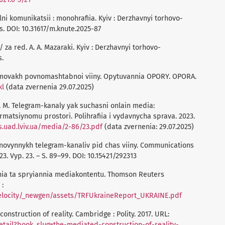
alni komunikatsii : monohrafiia. Kyiv : Derzhavnyi torhovo-
s. DOI: 10.31617/m.knute.2025-87
/ za red. A. A. Mazaraki. Kyiv : Derzhavnyi torhovo-
s.
umovakh povnomashtabnoi viiny. Opytuvannia OPORY. OPORA.
kl
(data zvernenia 29.07.2025)
. M. Telegram-kanaly yak suchasni onlain media:
matsiynomu prostori. Polihrafiia i vydavnycha sprava. 2023.
s.uad.lviv.ua/media/2-86/23.pdf
(data zvernenia: 29.07.2025)
ii novynnykh telegram-kanaliv pid chas viiny. Communications
. Vyp. 23. – S. 89–99. DOI: 10.15421/292313
nnia ta spryiannia mediakontentu. Thomson Reuters
 :
/velocity/_newgen/assets/TRFUkraineReport_UKRAINE.pdf
onstruction of reality. Cambridge : Polity. 2017. URL:
tail?book_slug=the-mediated-construction-of-reality-