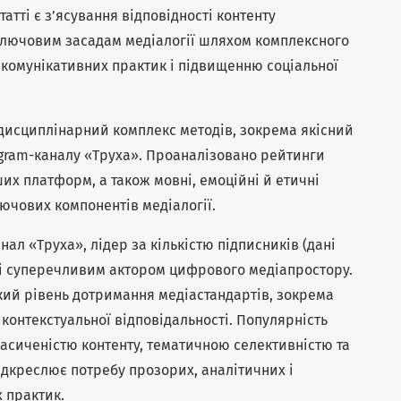
тті є з’ясування відповідності контенту
 ключовим засадам медіалогії шляхом комплексного
ї комунікативних практик і підвищенню соціальної
дисциплінарний комплекс методів, зокрема якісний
egram-каналу «Труха». Проаналізовано рейтинги
ших платформ, а також мовні, емоційні й етичні
лючових компонентів медіалогії.
нал «Труха», лідер за кількістю підписників (дані
м і суперечливим актором цифрового медіапростору.
кий рівень дотримання медіастандартів, зокрема
 контекстуальної відповідальності. Популярність
асиченістю контенту, тематичною селективністю та
дкреслює потребу прозорих, аналітичних і
 практик.