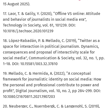
15 August 2025).
17. Laor, T. & Galily, Y. (2020), “Offline VS online: Attitude
and behavior of journalists in social media era”,
Technology in Society, vol. 61, 101239. DOI:
10.1016/j.techsoc.2020.101239
18. López-Rabadán, P. & Mellado, C. (2019), “Twitter as a
space for interaction in political journalism. Dynamics,
consequences and proposal of interactivity scale for
social media”, Communication & Society, vol. 32, no. 1, pp.
1–18. DOI: 10.15581/003.32.37810
19. Mellado, C. & Hermida, A. (2022), “A conceptual
framework for journalistic identity on social media: How
the personal and professional contribute to power and
profit”, Digital Journalism, vol. 10, no. 2, pp 284–299. DOI:
10.1080/21670811.2021.1907203
20. Neuberger, C., Nuernbergk, C. & Langenohl, S. (2019),