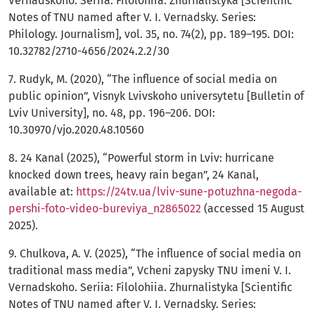
Vernadskoho. Seriia: Filolohiia. Zhurnalistyka [Scientific
Notes of TNU named after V. I. Vernadsky. Series:
Philology. Journalism], vol. 35, no. 74(2), pp. 189–195. DOI:
10.32782/2710-4656/2024.2.2/30
7. Rudyk, M. (2020), “The influence of social media on
public opinion”, Visnyk Lvivskoho universytetu [Bulletin of
Lviv University], no. 48, pp. 196–206. DOI:
10.30970/vjo.2020.48.10560
8. 24 Kanal (2025), “Powerful storm in Lviv: hurricane
knocked down trees, heavy rain began”, 24 Kanal,
available at:
https://24tv.ua/lviv-sune-potuzhna-negoda-
pershi-foto-video-bureviya_n2865022
(accessed 15 August
2025).
9. Chulkova, A. V. (2025), “The influence of social media on
traditional mass media”, Vcheni zapysky TNU imeni V. I.
Vernadskoho. Seriia: Filolohiia. Zhurnalistyka [Scientific
Notes of TNU named after V. I. Vernadsky. Series: