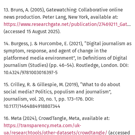
13. Bruns, A. (2005), Gatewatching: Collaborative online
news production. Peter Lang, New York, available at:
https://www.researchgate.net/publication/27469211_Gatewatching_Collaborative_Online_News_Production
(accessed 15 August 2025).
14. Burgess, J. & Hurcombe, E. (2021), “Digital journalism as
symptom, response, and agent of change in the
platformed media environment”, In Definitions of Digital
Journalism (Studies) (pp. 46–54). Routledge, London. DOI:
10.4324/9781003016397-5
15. Crilley, R. & Gillespie, M. (2019), “What to do about
social media? Politics, populism and journalism”,
Journalism, vol. 20, no. 1, pp. 173–176. DOI:
10.1177/1464884918807344
16. Meta (2024), CrowdTangle, Meta, available at:
https://transparency.meta.com/uk-
ua/researchtools/other-datasets/crowdtangle/
(accessed