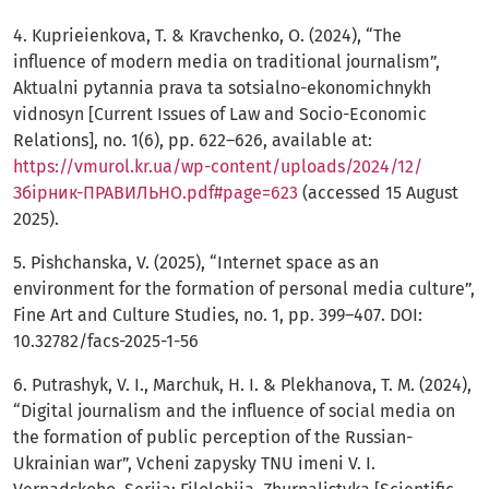
4. Kuprieienkova, T. & Kravchenko, O. (2024), “The
influence of modern media on traditional journalism”,
Aktualni pytannia prava ta sotsialno-ekonomichnykh
vidnosyn [Current Issues of Law and Socio-Economic
Relations], no. 1(6), pp. 622–626, available at:
https://vmurol.kr.ua/wp-content/uploads/2024/12/
Збірник-ПРАВИЛЬНО.pdf#page=623
(accessed 15 August
2025).
5. Pishchanska, V. (2025), “Internet space as an
environment for the formation of personal media culture”,
Fine Art and Culture Studies, no. 1, pp. 399–407. DOI:
10.32782/facs-2025-1-56
6. Putrashyk, V. I., Marchuk, H. I. & Plekhanova, T. M. (2024),
“Digital journalism and the influence of social media on
the formation of public perception of the Russian-
Ukrainian war”, Vcheni zapysky TNU imeni V. I.