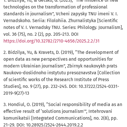
1. Bidzilya, Yu, & Getsko, G. (2025), “The influence of new
technologies on the transformation of professional
standards in journalism”, Vcheni zapysky TNU imeni V. I.
Vernadskoho. Seriia: Filolohiia. Zhurnalistyka [Scientific
notes of V. I. Vernadsky TNU. Series: Philology. Journalism],
vol. 36 (75), no. 2 (2), pp. 205–213. DOI
https://doi.org/10.32782/2710-4656/2025.2.2/31
2. Bidzilya, Yu, & Kravets, D. (2019), “The development of
open data as new perspectives and opportunities for
modern Ukrainian journalism”, Zbirnyk naukovykh prats
Naukovo-doslidnoho instytutu presoznavstva [Collection
of scientific works of the Research Institute of Press
Studies], no. 9 (27), pp. 232–245. DOI: 10.37222/2524-0331-
2019-9(27)-13
3. Hondiul, O. (2019), “Social responsibility of media as an
effective result of ‘solutions journalism’”, Intehrovani
komunikatsii [Integrated Communications], no. 2(8), pp.
21–29. DOI: 10.28925/2524-2644.2019.2.2