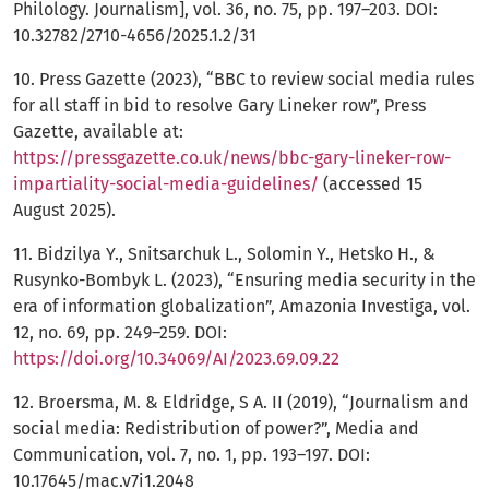
Philology. Journalism], vol. 36, no. 75, pp. 197–203. DOI:
10.32782/2710-4656/2025.1.2/31
10. Press Gazette (2023), “BBC to review social media rules
for all staff in bid to resolve Gary Lineker row”, Press
Gazette, available at:
https://pressgazette.co.uk/news/bbc-gary-lineker-row-
impartiality-social-media-guidelines/
(accessed 15
August 2025).
11. Bidzilya Y., Snitsarchuk L., Solomin Y., Hetsko H., &
Rusynko-Bombyk L. (2023), “Ensuring media security in the
era of information globalization”, Amazonia Investiga, vol.
12, no. 69, pp. 249–259. DOI:
https://doi.org/10.34069/AI/2023.69.09.22
12. Broersma, M. & Eldridge, S A. II (2019), “Journalism and
social media: Redistribution of power?”, Media and
Communication, vol. 7, no. 1, pp. 193–197. DOI:
10.17645/mac.v7i1.2048