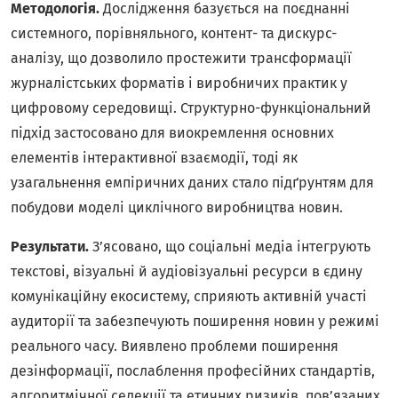
Методологія.
Дослідження базується на поєднанні
системного, порівняльного, контент- та дискурс-
аналізу, що дозволило простежити трансформації
журналістських форматів і виробничих практик у
цифровому середовищі. Структурно-функціональний
підхід застосовано для виокремлення основних
елементів інтерактивної взаємодії, тоді як
узагальнення емпіричних даних стало підґрунтям для
побудови моделі циклічного виробництва новин.
Результати.
З’ясовано, що соціальні медіа інтегрують
текстові, візуальні й аудіовізуальні ресурси в єдину
комунікаційну екосистему, сприяють активній участі
аудиторії та забезпечують поширення новин у режимі
реального часу. Виявлено проблеми поширення
дезінформації, послаблення професійних стандартів,
алгоритмічної селекції та етичних ризиків, пов’язаних