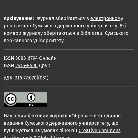
Архівування:
Журнал зберігається в
електронному
репозитарії Сумського державного університету
. Всі
номери журналу зберігаються в бібліотеці Сумського
державного університету.
ISSN 3083-6794 Онлайн
ISSN
2415-8496
Друк
УДК: 316.77:070](051)
Науковий фаховий журнал «Образ» – періодичне
видання
Сумського державного університету
, що
публікується на умовах ліцензії
Creative Commons
Attribution 4.0 Global License
.