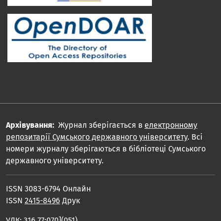
Архівування:
Журнал зберігається в
електронному
репозитарії Сумського державного університету
. Всі
номери журналу зберігаються в бібліотеці Сумського
державного університету.
ISSN 3083-6794 Онлайн
ISSN
2415-8496
Друк
УДК: 316.77:070](051)