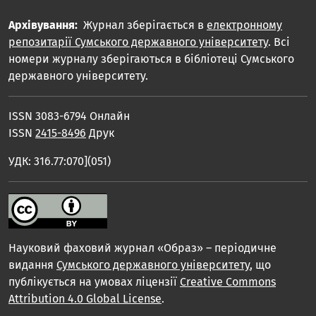
Архівування:
Журнал зберігається в
електронному
репозитарії Сумського державного університету
. Всі
номери журналу зберігаються в бібліотеці Сумського
державного університету.
ISSN 3083-6794 Онлайн
ISSN
2415-8496
Друк
УДК: 316.77:070](051)
Науковий фаховий журнал «Образ» – періодичне
видання
Сумського державного університету
, що
публікується на умовах ліцензії
Creative Commons
Attribution 4.0 Global License
.