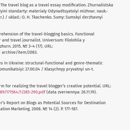
 The travel blog as a travel essay modification. Zhurnalistska
iyini standarty: materialy Odynadtsyatoiyi mizhnar. nauk.-
5 r.) / uklad.: O. H. Tkachenko. Sumy: Sumskyi derzhavnyi
rehension of the travel-blogging basics. Functional
and travel journalist. Universum: Filolohiia y
zhurn. 2015. № 3–4 (17). URL:
/
archive/item/2083.
es in Ukraine: structural-functional and genre-thematic
komunikatsiyi: 27.00.04 / Klasychnyy pryvatnyi un-t.
m for realizing the travel blogger’s creative potential. URL:
789/171564/1/285-290.pdf
(data zvernennya: 26.11.19).
oner’s Report on Blogs as Potential Sources for Destination
ation Marketing. 2008. № 14 (2). P. 177–187.