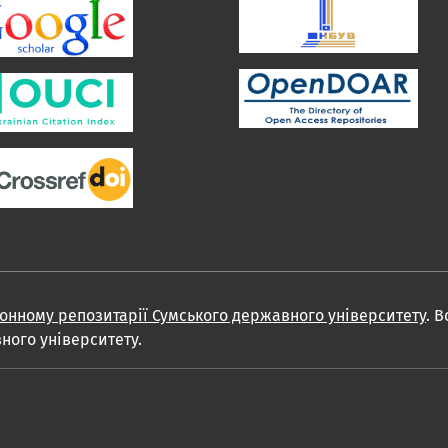
онному репозитарії Сумського державного університету
. 
ного університету.