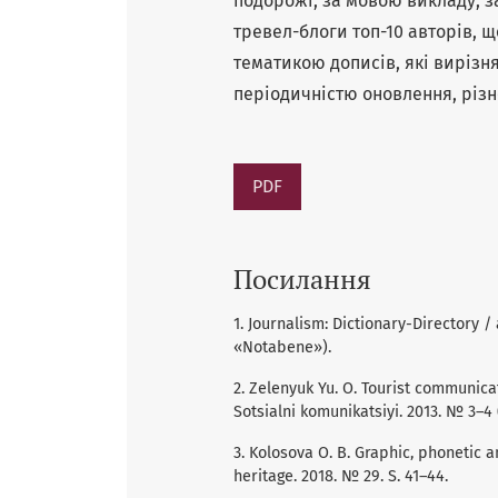
подорожі; за мовою викладу; з
тревел-блоги топ-10 авторів, 
тематикою дописів, які вирізн
періодичністю оновлення, різ
PDF
Посилання
1. Journalism: Dictionary-Directory / 
«Notabene»).
2. Zelenyuk Yu. O. Tourist communica
Sotsialni komunikatsiyi. 2013. № 3–4 (
3. Kolosova O. B. Graphic, phonetic an
heritage. 2018. № 29. S. 41–44.