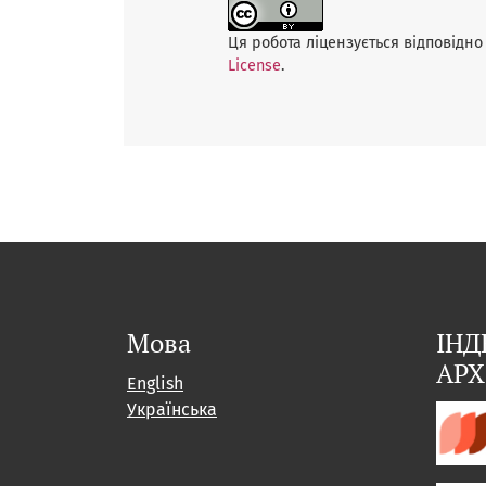
Ця робота ліцензується відповідно 
License
.
Мова
ІНД
АРХ
English
Українська