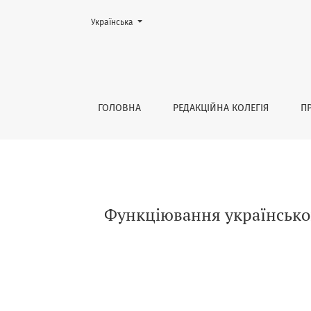
Змінити мову. Поточною мовою є:
Українська
Функціювання українського тревел-контент
ГОЛОВНА
РЕДАКЦІЙНА КОЛЕГІЯ
П
Функціювання українськог