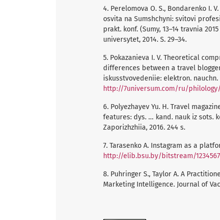
4. Perelomova O. S., Bondarenko I. V.
osvita na Sumshchyni: svitovi profes
prakt. konf. (Sumy, 13–14 travnia 201
universytet, 2014. S. 29–34.
5. Pokazanieva I. V. Theoretical comp
differences between a travel blogger 
iskusstvovedeniie: elektron. nauchn. 
http://7universum.com/ru/philology
6. Polyezhayev Yu. H. Travel magazin
features: dys. … kand. nauk iz sots. 
Zaporizhzhiia, 2016. 244 s.
7. Tarasenko A. Instagram as a platfor
http://elib.bsu.by/bitstream/123456
8. Puhringer S., Taylor A. A Practiti
Marketing Intelligence. Journal of Vac