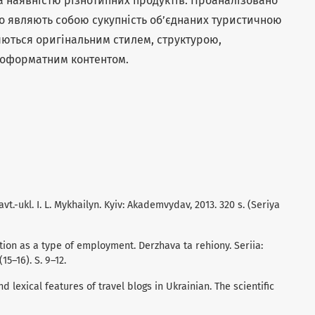
а наявністю різнотипних продуктів. Проаналізовано
що являють собою сукупність об’єднаних туристичною
яються оригінальним стилем, структурою,
ноформатним контентом.
avt.-ukl. I. L. Mykhailyn. Kyiv: Akademvydav, 2013. 320 s. (Seriya
tion as a type of employment. Derzhava ta rehiony. Seriia:
15–16). S. 9–12.
d lexical features of travel blogs in Ukrainian. The scientific