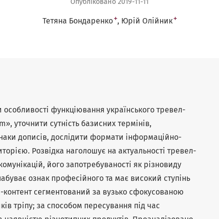
Опубліковано 2019-11-11
+
+
Тетяна Бондаренко
Юрій Олійник
ти особливості функціювання українського тревел-
m», уточнити сутність базисних термінів,
наки дописів, дослідити формати інформаційно-
иторією. Розвідка наголошує на актуальності тревел-
 комунікацій, його запотребуваності як різновиду
набуває ознак професійного та має високий ступінь
л-контент сегментований за вузько сфокусованою
ків тріпу; за способом пересування під час