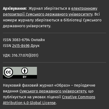
Архівування:
Журнал зберігається в
електронному
репозитарії Сумського державного університету
. Всі
номери журналу зберігаються в бібліотеці Сумського
державного університету.
ISSN 3083-6794 Онлайн
ISSN
2415-8496
Друк
УДК: 316.77:070](051)
Науковий фаховий журнал «Образ» – періодичне
видання
Сумського державного університету
, що
публікується на умовах ліцензії
Creative Commons
Attribution 4.0 Global License
.